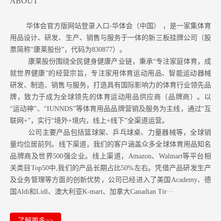
ABOUT
华体会官方版网站登录入口-华体会（中国） ，是一家集体育
用品设计、研发、生产、销售与服务于一体的新三板挂牌公司（股
票简称“康莱股份”，代码为830877）。
康莱股份围绕全民健身健康产业链，秉承“专注家庭体育，成
就世界健康”的经营宗旨，专注家用体育运动用品、智能运动器械
研发、制造、销售与服务，打造具有国际影响力的体育行业领先品
牌，致力于成为全球领先的体育运动用品供应商（品牌商）。以
“运动神”、“IUNNDS”等体育用品品牌营销及服务为主线，通过“互
联网+”，实行“境外+境内，线上+线下”全渠道运营。
公司主要产品包括篮球架、乒乓球桌、力量器械等，全球销
量均位居前列。
线下渠道，我们的客户涵盖众多全球体育用品知名
品牌商及世界500强企业。
线上渠道，Amazon
、Walmart等
平台相
关类目Top50中,我们的产品长期占比50%左右。凭借产品研发生产
及业务管理等方面的创新优势，公司已经进入了美国Academy、德
国Aldi和Lidl、澳大利亚K-mart、加拿大Canadian Tir···
了解更多>>