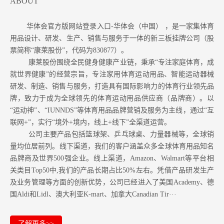
ABOUT
华体会官方版网站登录入口-华体会（中国） ，是一家集体育
用品设计、研发、生产、销售与服务于一体的新三板挂牌公司（股
票简称“康莱股份”，代码为830877）。
康莱股份围绕全民健身健康产业链，秉承“专注家庭体育，成
就世界健康”的经营宗旨，专注家用体育运动用品、智能运动器械
研发、制造、销售与服务，打造具有国际影响力的体育行业领先品
牌，致力于成为全球领先的体育运动用品供应商（品牌商）。以
“运动神”、“IUNNDS”等体育用品品牌营销及服务为主线，通过“互
联网+”，实行“境外+境内，线上+线下”全渠道运营。
公司主要产品包括篮球架、乒乓球桌、力量器械等，全球销
量均位居前列。
线下渠道，我们的客户涵盖众多全球体育用品知名
品牌商及世界500强企业。
线上渠道，Amazon
、Walmart等
平台相
关类目Top50中,我们的产品长期占比50%左右。凭借产品研发生产
及业务管理等方面的创新优势，公司已经进入了美国Academy、德
国Aldi和Lidl、澳大利亚K-mart、加拿大Canadian Tir···
了解更多>>