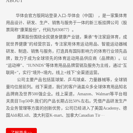
ABOUT
华体会官方版网站登录入口-华体会（中国） ，是一家集体育
用品设计、研发、生产、销售与服务于一体的新三板挂牌公司（股
票简称“康莱股份”，代码为830877）。
康莱股份围绕全民健身健康产业链，秉承“专注家庭体育，成
就世界健康”的经营宗旨，专注家用体育运动用品、智能运动器械
研发、制造、销售与服务，打造具有国际影响力的体育行业领先品
牌，致力于成为全球领先的体育运动用品供应商（品牌商）。以
“运动神”、“IUNNDS”等体育用品品牌营销及服务为主线，通过“互
联网+”，实行“境外+境内，线上+线下”全渠道运营。
公司主要产品包括篮球架、乒乓球桌、力量器械等，全球销
量均位居前列。
线下渠道，我们的客户涵盖众多全球体育用品知名
品牌商及世界500强企业。
线上渠道，Amazon
、Walmart等
平台相
关类目Top50中,我们的产品长期占比50%左右。凭借产品研发生产
及业务管理等方面的创新优势，公司已经进入了美国Academy、德
国Aldi和Lidl、澳大利亚K-mart、加拿大Canadian Tir···
了解更多>>