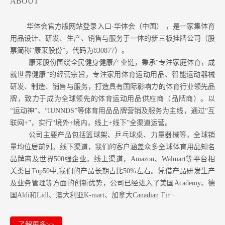
ABOUT
华体会官方版网站登录入口-华体会（中国） ，是一家集体育
用品设计、研发、生产、销售与服务于一体的新三板挂牌公司（股
票简称“康莱股份”，代码为830877）。
康莱股份围绕全民健身健康产业链，秉承“专注家庭体育，成
就世界健康”的经营宗旨，专注家用体育运动用品、智能运动器械
研发、制造、销售与服务，打造具有国际影响力的体育行业领先品
牌，致力于成为全球领先的体育运动用品供应商（品牌商）。以
“运动神”、“IUNNDS”等体育用品品牌营销及服务为主线，通过“互
联网+”，实行“境外+境内，线上+线下”全渠道运营。
公司主要产品包括篮球架、乒乓球桌、力量器械等，全球销
量均位居前列。
线下渠道，我们的客户涵盖众多全球体育用品知名
品牌商及世界500强企业。
线上渠道，Amazon
、Walmart等
平台相
关类目Top50中,我们的产品长期占比50%左右。凭借产品研发生产
及业务管理等方面的创新优势，公司已经进入了美国Academy、德
国Aldi和Lidl、澳大利亚K-mart、加拿大Canadian Tir···
了解更多>>