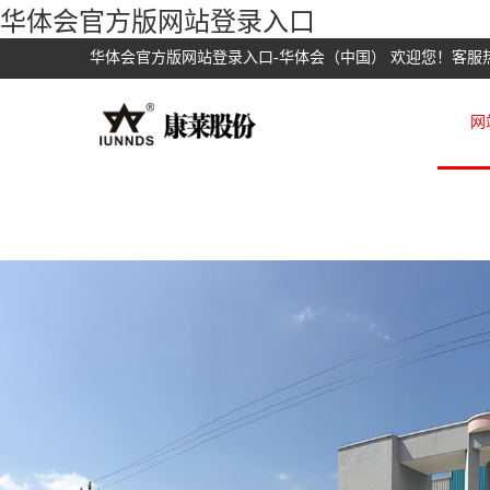
华体会官方版网站登录入口
华体会官方版网站登录入口-华体会（中国） 欢迎您！客服热线：05
网