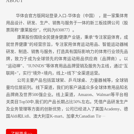
ABOUT
华体会官方版网站登录入口-华体会（中国） ，是一家集体育
用品设计、研发、生产、销售与服务于一体的新三板挂牌公司（股
票简称“康莱股份”，代码为830877）。
康莱股份围绕全民健身健康产业链，秉承“专注家庭体育，成
就世界健康”的经营宗旨，专注家用体育运动用品、智能运动器械
研发、制造、销售与服务，打造具有国际影响力的体育行业领先品
牌，致力于成为全球领先的体育运动用品供应商（品牌商）。以
“运动神”、“IUNNDS”等体育用品品牌营销及服务为主线，通过“互
联网+”，实行“境外+境内，线上+线下”全渠道运营。
公司主要产品包括篮球架、乒乓球桌、力量器械等，全球销
量均位居前列。
线下渠道，我们的客户涵盖众多全球体育用品知名
品牌商及世界500强企业。
线上渠道，Amazon
、Walmart等
平台相
关类目Top50中,我们的产品长期占比50%左右。凭借产品研发生产
及业务管理等方面的创新优势，公司已经进入了美国Academy、德
国Aldi和Lidl、澳大利亚K-mart、加拿大Canadian Tir···
了解更多>>