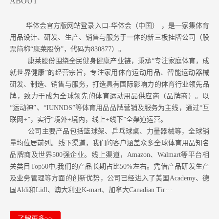
ABOUT
华体会官方版网站登录入口-华体会（中国） ，是一家集体育
用品设计、研发、生产、销售与服务于一体的新三板挂牌公司（股
票简称“康莱股份”，代码为830877）。
康莱股份围绕全民健身健康产业链，秉承“专注家庭体育，成
就世界健康”的经营宗旨，专注家用体育运动用品、智能运动器械
研发、制造、销售与服务，打造具有国际影响力的体育行业领先品
牌，致力于成为全球领先的体育运动用品供应商（品牌商）。以
“运动神”、“IUNNDS”等体育用品品牌营销及服务为主线，通过“互
联网+”，实行“境外+境内，线上+线下”全渠道运营。
公司主要产品包括篮球架、乒乓球桌、力量器械等，全球销
量均位居前列。
线下渠道，我们的客户涵盖众多全球体育用品知名
品牌商及世界500强企业。
线上渠道，Amazon
、Walmart等
平台相
关类目Top50中,我们的产品长期占比50%左右。凭借产品研发生产
及业务管理等方面的创新优势，公司已经进入了美国Academy、德
国Aldi和Lidl、澳大利亚K-mart、加拿大Canadian Tir···
了解更多>>